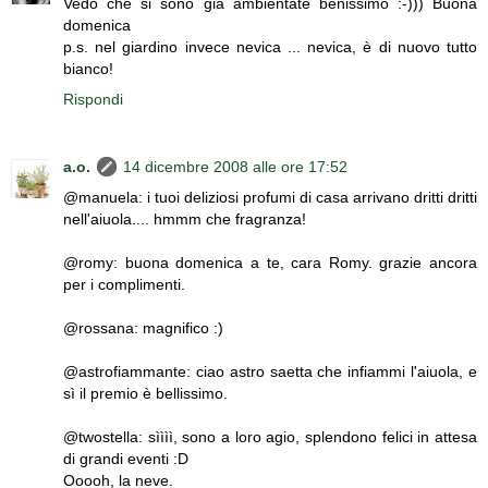
Vedo che si sono già ambientate benissimo :-))) Buona
domenica
p.s. nel giardino invece nevica ... nevica, è di nuovo tutto
bianco!
Rispondi
a.o.
14 dicembre 2008 alle ore 17:52
@manuela: i tuoi deliziosi profumi di casa arrivano dritti dritti
nell'aiuola.... hmmm che fragranza!
@romy: buona domenica a te, cara Romy. grazie ancora
per i complimenti.
@rossana: magnifico :)
@astrofiammante: ciao astro saetta che infiammi l'aiuola, e
sì il premio è bellissimo.
@twostella: sìììì, sono a loro agio, splendono felici in attesa
di grandi eventi :D
Ooooh, la neve.